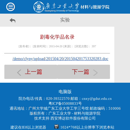
实验
剧毒化学品名录
[发布者]： [发表时间]：2015-04-20 [来源]： [浏览次数]：
397
/demo/clyny/upload/201504/20/201504201753320283.doc
上一篇
下一篇
电脑版
院办电话/传真：020-39322570 邮箱：cnxy@gdut.edu.cn
粤ICP备05008833号
通讯地址：广州大学城广东工业大学工学三号馆 邮政编码：510006
版权所有：
广东工业大学 - 材料与能源学院
技术支持:
西安博达软件股份有限公司
建议在IE8以上浏览器
1024*768以上分辨率下浏览本站