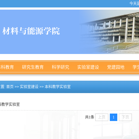
今天是
本科教育
研究生教育
科学研究
实验室建设
党建园地
学
置:
首页
>>
实验室建设
>>
本科教学实验室
科教学实验室
共1条
上页
1
下页