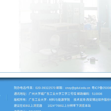
院办电话/传真：020-39322570 邮箱：cnxy@gdut.edu.cn
粤ICP备0500
通讯地址：广州大学城广东工业大学工学三号馆 邮政编码：510006
版权所有：
广东工业大学 - 材料与能源学院
技术支持:
西安博达软件股份
建议在IE8以上浏览器
1024*768以上分辨率下浏览本站