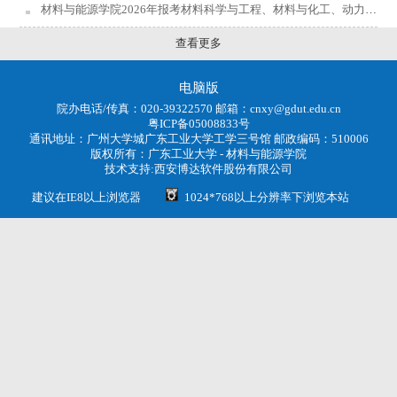
材料与能源学院2026年报考材料科学与工程、材料与化工、动力工程及工程热物理博士研究生通过学院资格初审名单公示
查看更多
电脑版
院办电话/传真：020-39322570 邮箱：cnxy@gdut.edu.cn
粤ICP备05008833号
通讯地址：广州大学城广东工业大学工学三号馆 邮政编码：510006
版权所有：
广东工业大学 - 材料与能源学院
技术支持:
西安博达软件股份有限公司
建议在IE8以上浏览器
1024*768以上分辨率下浏览本站